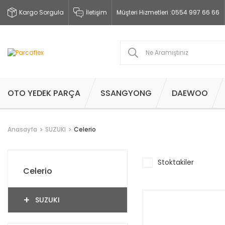
Kargo Sorgula
İletişim
Müşteri Hizmetleri :
0554 997 66 66
OTO YEDEK PARÇA
SSANGYONG
DAEWOO
Anasayfa
SUZUKI
Celerio
Stoktakiler
Celerio
SUZUKI