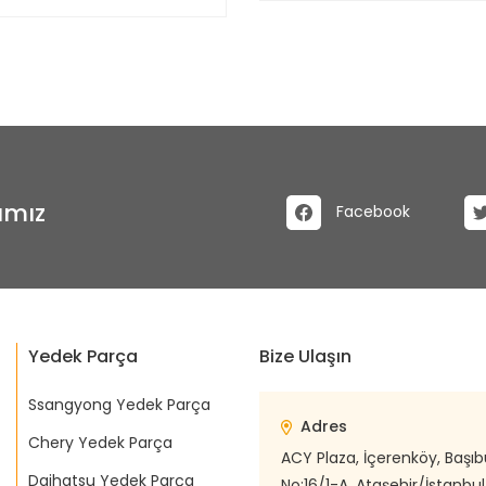
ımız
Facebook
Yedek Parça
Bize Ulaşın
Ssangyong Yedek Parça
Adres
Chery Yedek Parça
ACY Plaza, İçerenköy, Başı
Daihatsu Yedek Parça
No:16/1-A, Ataşehir/İstanbul