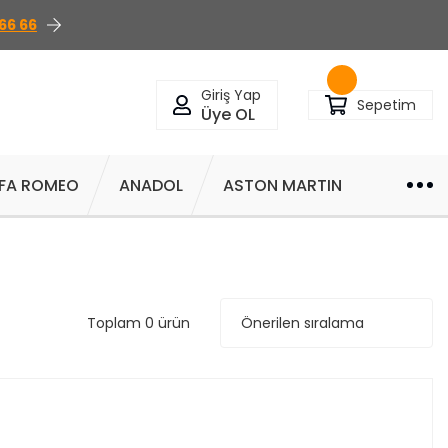
66 66
Giriş Yap
Sepetim
Üye OL
FA ROMEO
ANADOL
ASTON MARTIN
Toplam 0 ürün