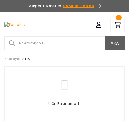
Müşteri Hizmetleri
0554 997 66 66
ARA
Anasayfa
FIAT
Ürün Bulunamadı.