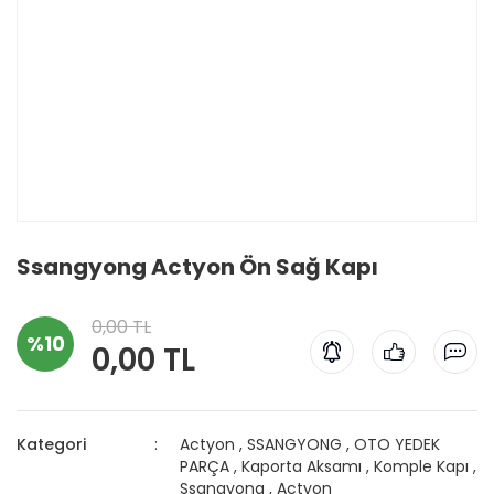
Ssangyong Actyon Ön Sağ Kapı
0,00 TL
%10
0,00 TL
Kategori
Actyon
,
SSANGYONG
,
OTO YEDEK
PARÇA
,
Kaporta Aksamı
,
Komple Kapı
,
Ssangyong
,
Actyon