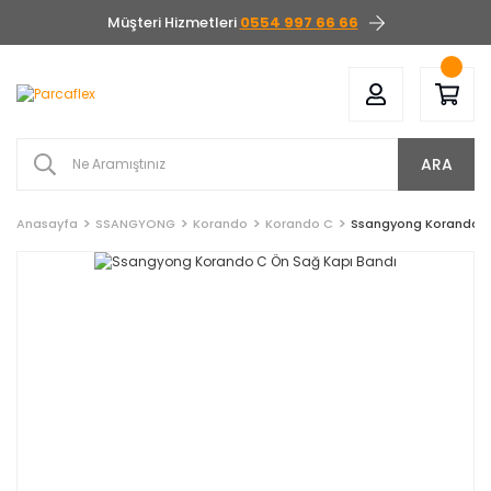
Müşteri Hizmetleri
0554 997 66 66
ARA
Anasayfa
SSANGYONG
Korando
Korando C
Ssangyong Korando C