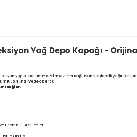
eksiyon Yağ Depo Kapağı - Orijin
ireksiyon yağ deposunun sızdırmazlığını sağlayan ve hidrolik yağın kirlenme
mlu, orijinal yedek parça.
nı sağlar.
ve kirlenmesini önlemek
ı üstün direnç