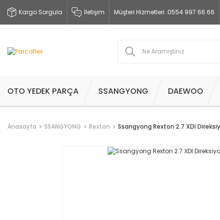
Kargo Sorgula
İletişim
Müşteri Hizmetleri :
0554 997 66 66
OTO YEDEK PARÇA
SSANGYONG
DAEWOO
Anasayfa
SSANGYONG
Rexton
Ssangyong Rexton 2.7 XDI Direks