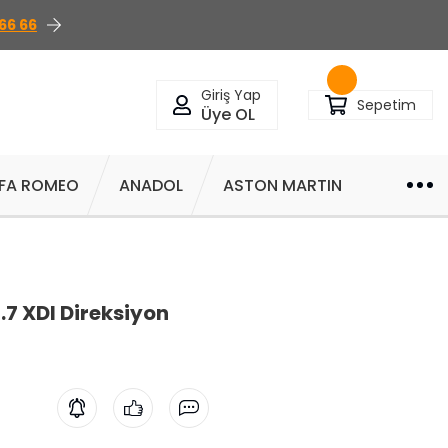
66 66
Giriş Yap
Sepetim
Üye OL
FA ROMEO
ANADOL
ASTON MARTIN
7 XDI Direksiyon