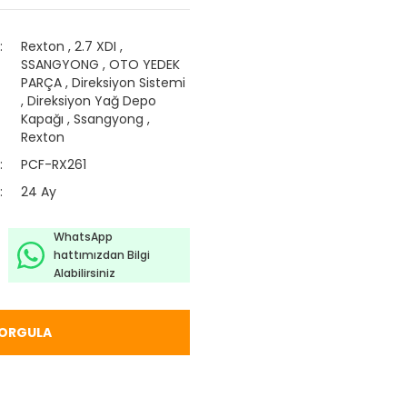
Rexton
,
2.7 XDI
,
SSANGYONG
,
OTO YEDEK
PARÇA
,
Direksiyon Sistemi
,
Direksiyon Yağ Depo
Kapağı
,
Ssangyong
,
Rexton
PCF-RX261
24 Ay
WhatsApp
hattımızdan Bilgi
Alabilirsiniz
ORGULA