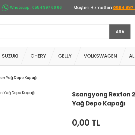
Müşteri Hizmetleri
0554 997 
Whatsapp : 0554 997 66 66
ARA
SUZUKI
CHERY
GELLY
VOLKSWAGEN
AL
iyon Yağ Depo Kapağı
Ssangyong Rexton 2.
Yağ Depo Kapağı
0,00 TL