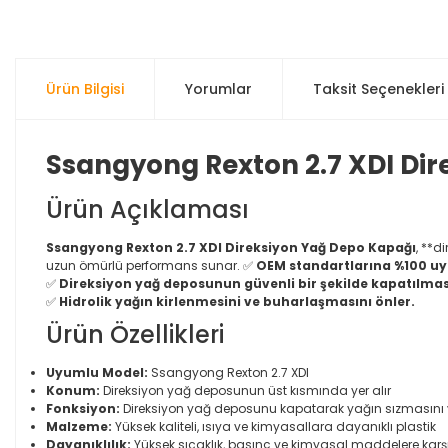
Ürün Bilgisi
Yorumlar
Taksit Seçenekleri
Ssangyong Rexton 2.7 XDI Dir
Ürün Açıklaması
Ssangyong Rexton 2.7 XDI Direksiyon Yağ Depo Kapağı
, **d
uzun ömürlü performans sunar. ✅
OEM standartlarına %100 uyu
✅
Direksiyon yağ deposunun güvenli bir şekilde kapatılması
✅
Hidrolik yağın kirlenmesini ve buharlaşmasını önler.
Ürün Özellikleri
Uyumlu Model:
Ssangyong Rexton 2.7 XDI
Konum:
Direksiyon yağ deposunun üst kısmında yer alır
Fonksiyon:
Direksiyon yağ deposunu kapatarak yağın sızmasını 
Malzeme:
Yüksek kaliteli, ısıya ve kimyasallara dayanıklı plastik
Dayanıklılık:
Yüksek sıcaklık, basınç ve kimyasal maddelere karş