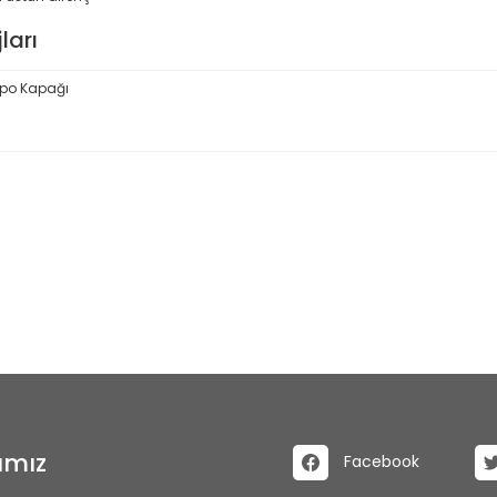
ları
epo Kapağı
Bu ürüne ilk yorumu siz yapın!
Yorum Yaz
ımız
Facebook