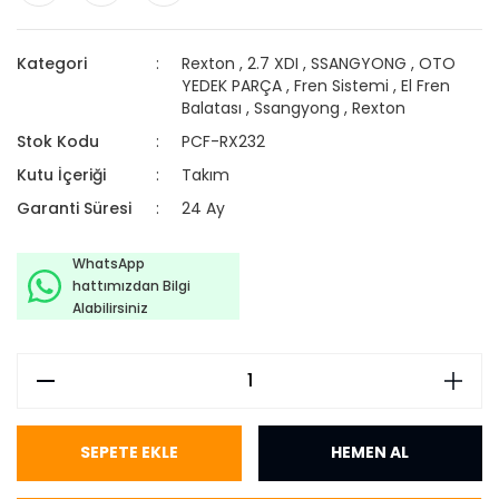
Kategori
Rexton
,
2.7 XDI
,
SSANGYONG
,
OTO
YEDEK PARÇA
,
Fren Sistemi
,
El Fren
Balatası
,
Ssangyong
,
Rexton
Stok Kodu
PCF-RX232
Kutu İçeriği
Takım
Garanti Süresi
24 Ay
WhatsApp
hattımızdan Bilgi
Alabilirsiniz
SEPETE EKLE
HEMEN AL