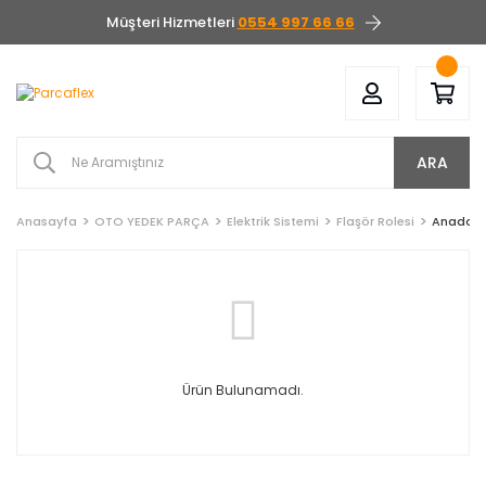
Müşteri Hizmetleri
0554 997 66 66
ARA
Anasayfa
OTO YEDEK PARÇA
Elektrik Sistemi
Flaşör Rolesi
Anadol
Ürün Bulunamadı.