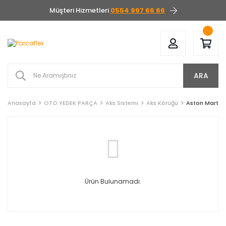
Müşteri Hizmetleri
0554 997 66 66
ARA
Anasayfa
OTO YEDEK PARÇA
Aks Sistemi
Aks Körüğü
Aston Martin
Ürün Bulunamadı.