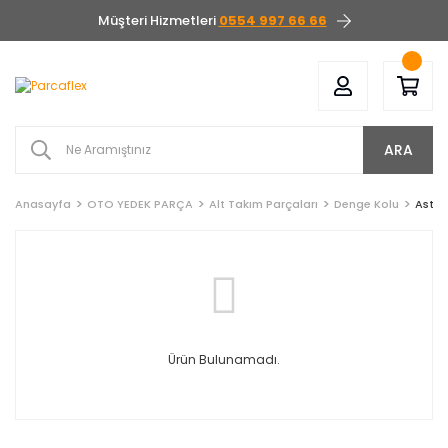
Müşteri Hizmetleri
0554 997 66 66
ARA
Anasayfa
OTO YEDEK PARÇA
Alt Takım Parçaları
Denge Kolu
Aston
Ürün Bulunamadı.