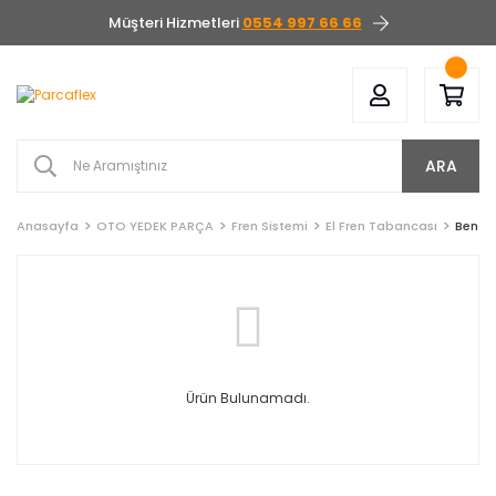
Müşteri Hizmetleri
0554 997 66 66
ARA
Anasayfa
OTO YEDEK PARÇA
Fren Sistemi
El Fren Tabancası
Bentle
Ürün Bulunamadı.