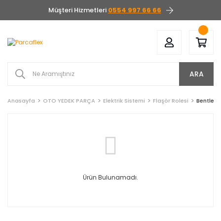
Müşteri Hizmetleri
0554 997 66 66
ARA
Anasayfa
OTO YEDEK PARÇA
Elektrik Sistemi
Flaşör Rolesi
Bentley
Ürün Bulunamadı.