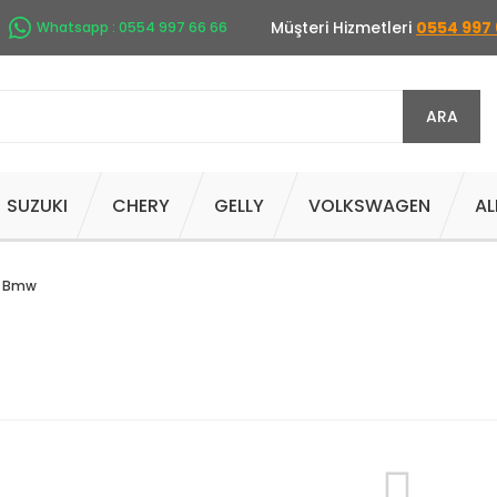
Müşteri Hizmetleri
0554 997 
Whatsapp : 0554 997 66 66
ARA
SUZUKI
CHERY
GELLY
VOLKSWAGEN
AL
Bmw