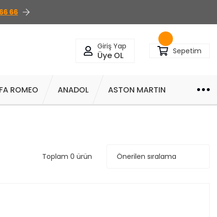
66 66
Giriş Yap
Sepetim
Üye OL
FA ROMEO
ANADOL
ASTON MARTIN
Toplam 0 ürün