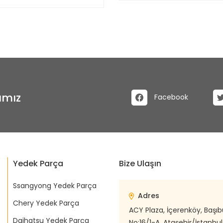
ımız
Facebook
Yedek Parça
Bize Ulaşın
Ssangyong Yedek Parça
Adres
Chery Yedek Parça
ACY Plaza, İçerenköy, Başı
Daihatsu Yedek Parça
No:16/1-A, Ataşehir/İstanbul