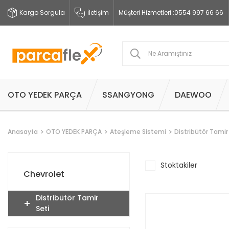
Kargo Sorgula
İletişim
Müşteri Hizmetleri :
0554 997 66 66
OTO YEDEK PARÇA
SSANGYONG
DAEWOO
Anasayfa
OTO YEDEK PARÇA
Ateşleme Sistemi
Distribütör Tamir
Stoktakiler
Chevrolet
Distribütör Tamir
Seti