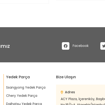
ımız
Facebook
Yedek Parça
Bize Ulaşın
Ssangyong Yedek Parça
Adres
Chery Yedek Parça
ACY Plaza, İçerenköy, Başı
Daihatsu Yedek Parça
No:16/1-A, Ataşehir/İstanbul