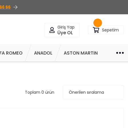
66 66
Giriş Yap
Sepetim
Üye OL
FA ROMEO
ANADOL
ASTON MARTIN
Toplam 0 ürün