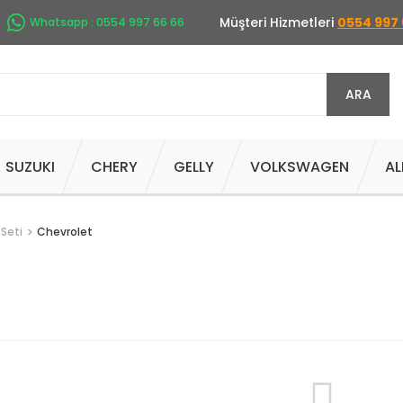
Müşteri Hizmetleri
0554 997 
Whatsapp : 0554 997 66 66
ARA
SUZUKI
CHERY
GELLY
VOLKSWAGEN
AL
 Seti
Chevrolet