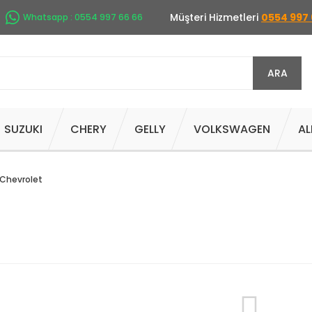
Müşteri Hizmetleri
0554 997 
Whatsapp : 0554 997 66 66
ARA
SUZUKI
CHERY
GELLY
VOLKSWAGEN
AL
Chevrolet