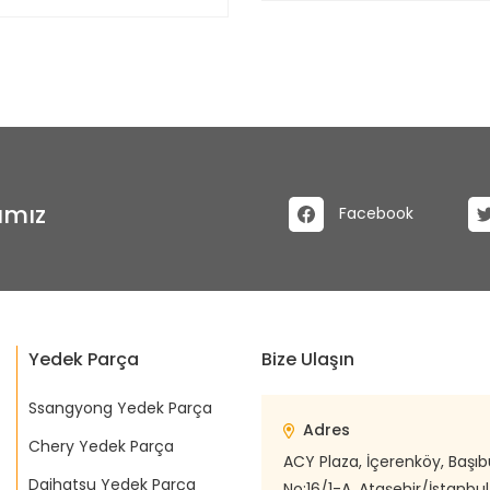
ımız
Facebook
Yedek Parça
Bize Ulaşın
Ssangyong Yedek Parça
Adres
Chery Yedek Parça
ACY Plaza, İçerenköy, Başı
Daihatsu Yedek Parça
No:16/1-A, Ataşehir/İstanbul