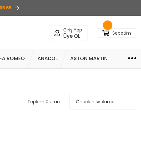
66 66
Giriş Yap
Sepetim
Üye OL
FA ROMEO
ANADOL
ASTON MARTIN
Toplam 0 ürün