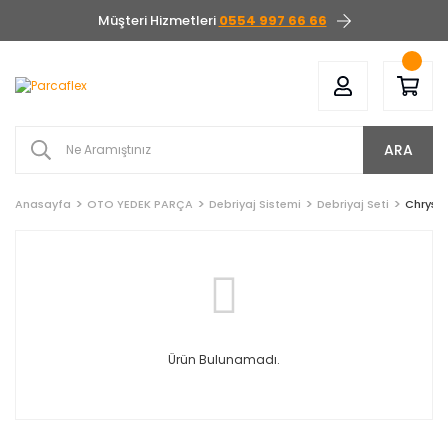
Müşteri Hizmetleri
0554 997 66 66
ARA
Anasayfa
OTO YEDEK PARÇA
Debriyaj Sistemi
Debriyaj Seti
Chrysle
Ürün Bulunamadı.