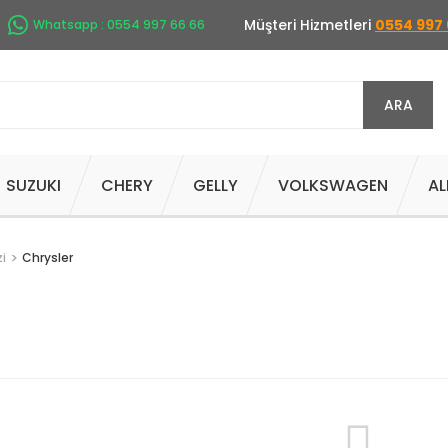
Müşteri Hizmetleri
0554 997 
Whatsapp : 0554 997 66 66
ARA
SUZUKI
CHERY
GELLY
VOLKSWAGEN
AL
i
Chrysler