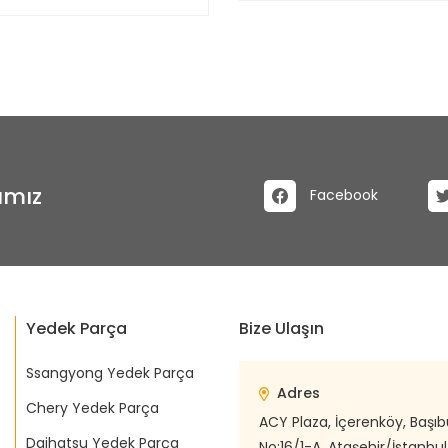
ımız
Facebook
Yedek Parça
Bize Ulaşın
Ssangyong Yedek Parça
Adres
Chery Yedek Parça
ACY Plaza, İçerenköy, Başı
Daihatsu Yedek Parça
No:16/1-A, Ataşehir/İstanbul