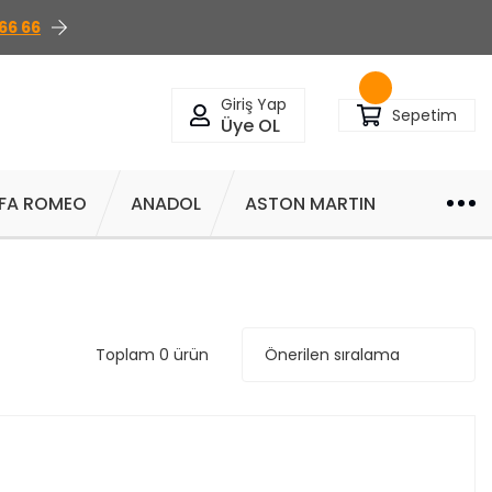
66 66
Giriş Yap
Sepetim
Üye OL
FA ROMEO
ANADOL
ASTON MARTIN
Toplam 0 ürün