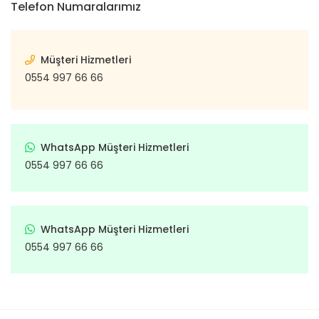
Telefon Numaralarımız
Punto
Vanette
Subap
Ş
Tr
Qubo
X-Trail
Subap İt
Müşteri Hizmetleri
Ön Ta
Xterra
Regata
Subap 
0554 997 66 66
Arka
Ritmo
Subap
Tamp
Scudo
Takım 
WhatsApp Müşteri Hizmetleri
Tam
Sedici
Te
0554 997 66 66
Co
T
Seicento
Em
Trige
Stilo
Ö
WhatsApp Müşteri Hizmetleri
Volant S
De
Strada
0554 997 66 66
Ya
Ar
Talento
De
Yağ Kart
Tempra
Ta
Ya