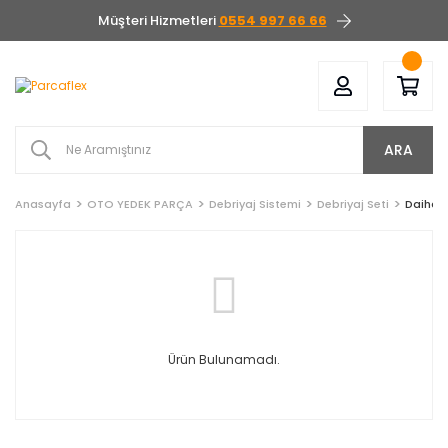
Müşteri Hizmetleri
0554 997 66 66
ARA
Anasayfa
OTO YEDEK PARÇA
Debriyaj Sistemi
Debriyaj Seti
Daihat
Ürün Bulunamadı.