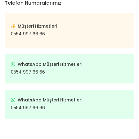
Telefon Numaralarımız
Punto
Vanette
Subap
Ş
Tr
Qubo
X-Trail
Subap İt
Müşteri Hizmetleri
Ön Ta
Xterra
Regata
Subap 
0554 997 66 66
Arka
Ritmo
Subap
Tamp
Scudo
Takım 
WhatsApp Müşteri Hizmetleri
Tam
Sedici
Te
0554 997 66 66
Co
T
Seicento
Em
Trige
Stilo
Ö
WhatsApp Müşteri Hizmetleri
Volant S
De
Strada
0554 997 66 66
Ya
Ar
Talento
De
Yağ Kart
Tempra
Ta
Ya