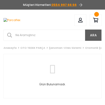
Müşteri Hizmetleri
0554 997 66 66
ARA
Anasayfa
OTO YEDEK PARÇA
Şanzıman-Vites Sistemi
Otomatik Şanzı
Ürün Bulunamadı.