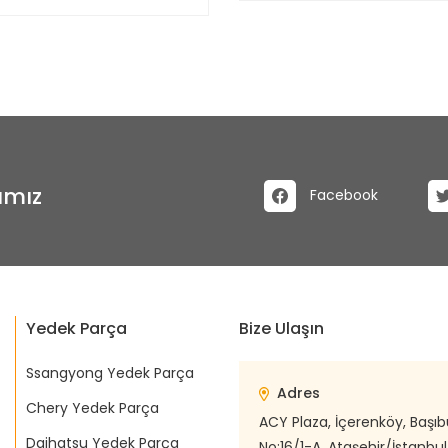
ımız
Facebook
Yedek Parça
Bize Ulaşın
Ssangyong Yedek Parça
Adres
Chery Yedek Parça
ACY Plaza, İçerenköy, Başı
Daihatsu Yedek Parça
No:16/1-A, Ataşehir/İstanbul