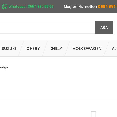
Müşteri Hizmetleri
0554 997 
Whatsapp : 0554 997 66 66
ARA
SUZUKI
CHERY
GELLY
VOLKSWAGEN
AL
odge