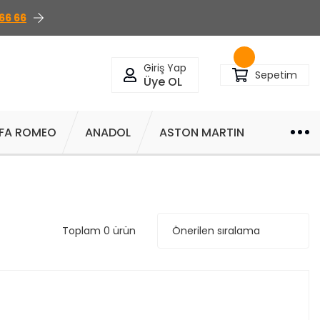
66 66
Giriş Yap
Sepetim
Üye OL
FA ROMEO
ANADOL
ASTON MARTIN
Toplam 0 ürün