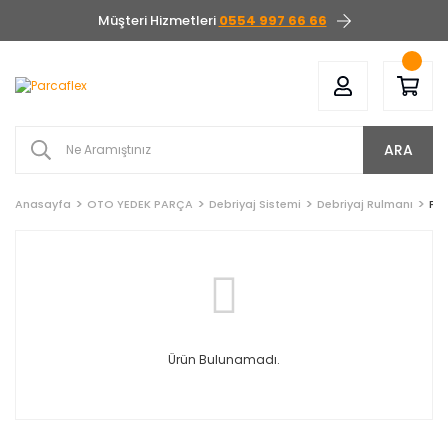
Müşteri Hizmetleri
0554 997 66 66
ARA
Anasayfa
OTO YEDEK PARÇA
Debriyaj Sistemi
Debriyaj Rulmanı
Fer
Ürün Bulunamadı.