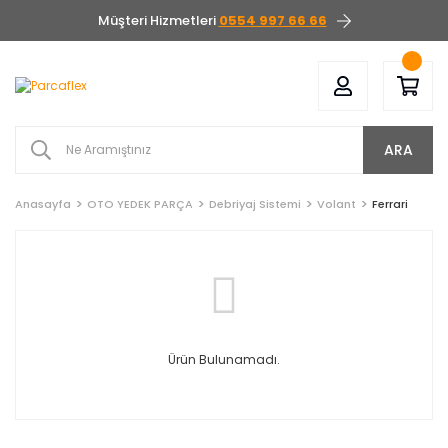
Müşteri Hizmetleri
0554 997 66 66
ARA
Anasayfa
OTO YEDEK PARÇA
Debriyaj Sistemi
Volant
Ferrari
Ürün Bulunamadı.