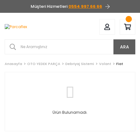
Müşteri Hizmetleri
0554 997 66 66
ARA
Anasayfa
OTO YEDEK PARÇA
Debriyaj Sistemi
Volant
Fiat
Ürün Bulunamadı.