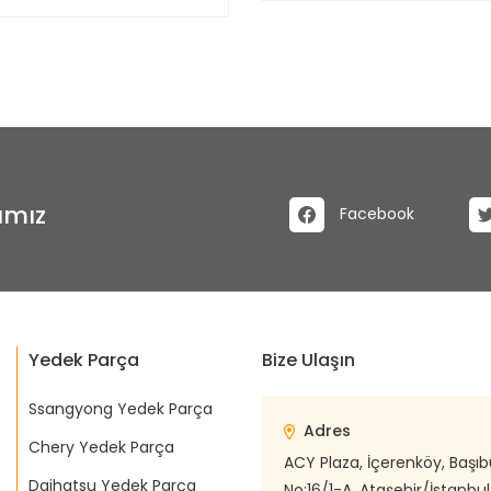
ımız
Facebook
Yedek Parça
Bize Ulaşın
Ssangyong Yedek Parça
Adres
Chery Yedek Parça
ACY Plaza, İçerenköy, Başı
Daihatsu Yedek Parça
No:16/1-A, Ataşehir/İstanbul