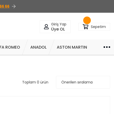
66 66
Giriş Yap
Sepetim
Üye OL
FA ROMEO
ANADOL
ASTON MARTIN
Toplam 0 ürün