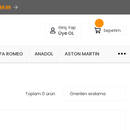
66 66
Giriş Yap
Sepetim
Üye OL
FA ROMEO
ANADOL
ASTON MARTIN
Toplam 0 ürün