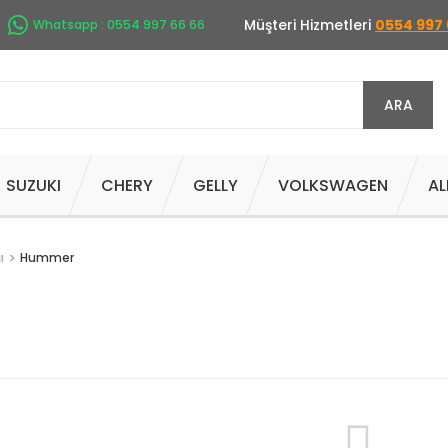
Müşteri Hizmetleri
0554 997 
Whatsapp : 0554 997 66 66
ARA
SUZUKI
CHERY
GELLY
VOLKSWAGEN
AL
ı
Hummer