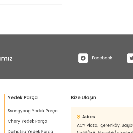
ımız
Facebook
Yedek Parça
Bize Ulaşın
Ssangyong Yedek Parça
Adres
Chery Yedek Parça
ACY Plaza, İçerenköy, Başı
Daihatsu Yedek Parça
No:16/1-A, Ataşehir/İstanbul