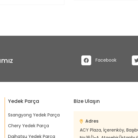
ımız
Facebook
Yedek Parça
Bize Ulaşın
Ssangyong Yedek Parça
Adres
Chery Yedek Parça
ACY Plaza, İçerenköy, Başı
Daihatsu Yedek Parça
No:16/1-A, Ataşehir/İstanbul