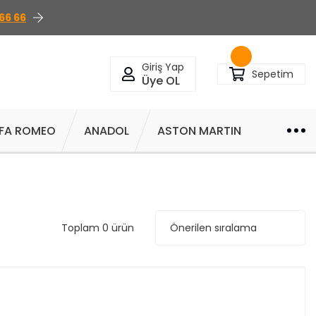
66 66
Giriş Yap
Sepetim
Üye OL
FA ROMEO
ANADOL
ASTON MARTIN
Toplam 0 ürün