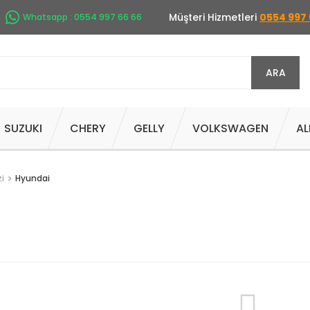
Müşteri Hizmetleri
0554 997 
Whatsapp : 0554 997 66 66
ARA
SUZUKI
CHERY
GELLY
VOLKSWAGEN
AL
i
Hyundai