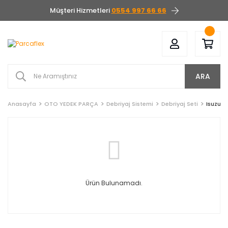
Müşteri Hizmetleri
0554 997 66 66
ARA
Anasayfa
OTO YEDEK PARÇA
Debriyaj Sistemi
Debriyaj Seti
Isuzu
Ürün Bulunamadı.