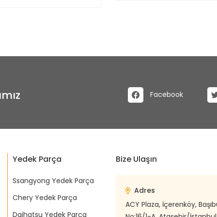
ımız
Facebook
Yedek Parça
Bize Ulaşın
Ssangyong Yedek Parça
Adres
Chery Yedek Parça
ACY Plaza, İçerenköy, Başı
Daihatsu Yedek Parça
No:16/1-A, Ataşehir/İstanbul