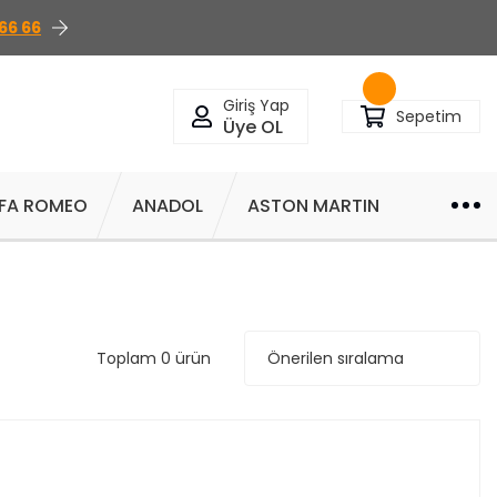
66 66
Giriş Yap
Sepetim
Üye OL
FA ROMEO
ANADOL
ASTON MARTIN
Toplam 0 ürün