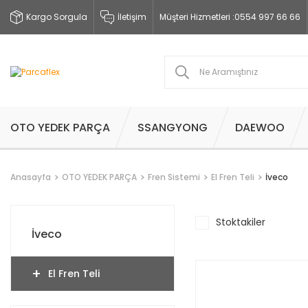
Kargo Sorgula
İletişim
Müşteri Hizmetleri :
0554 997 66 66
OTO YEDEK PARÇA
SSANGYONG
DAEWOO
Anasayfa
OTO YEDEK PARÇA
Fren Sistemi
El Fren Teli
İveco
Stoktakiler
İveco
El Fren Teli