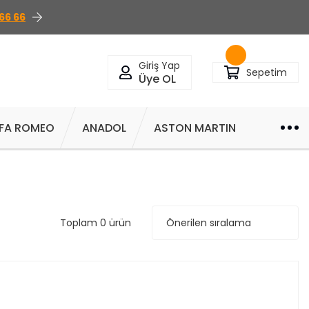
66 66
Giriş Yap
Sepetim
Üye OL
FA ROMEO
ANADOL
ASTON MARTIN
Toplam 0 ürün