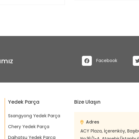
ımız
Facebook
Yedek Parça
Bize Ulaşın
Ssangyong Yedek Parça
Adres
Chery Yedek Parça
ACY Plaza, İçerenköy, Başı
Daihatsu Yedek Parça
No:16/1-A, Ataşehir/İstanbul