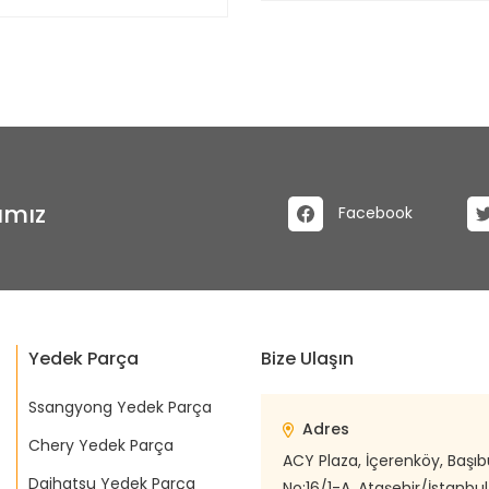
ımız
Facebook
Yedek Parça
Bize Ulaşın
Ssangyong Yedek Parça
Adres
Chery Yedek Parça
ACY Plaza, İçerenköy, Başı
Daihatsu Yedek Parça
No:16/1-A, Ataşehir/İstanbul