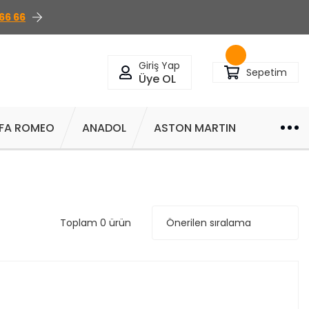
66 66
Giriş Yap
Sepetim
Üye OL
FA ROMEO
ANADOL
ASTON MARTIN
Toplam 0 ürün