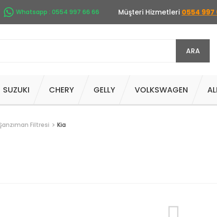
Müşteri Hizmetleri
0554 997 
Whatsapp : 0554 997 66 66
ARA
SUZUKI
CHERY
GELLY
VOLKSWAGEN
AL
anzıman Filtresi
Kia