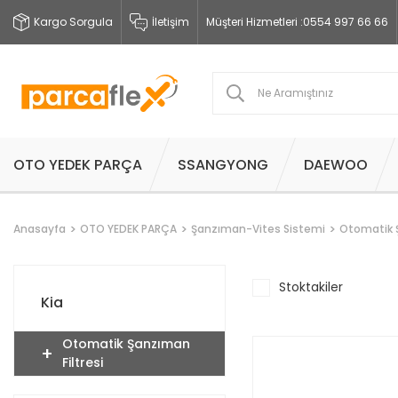
Kargo Sorgula
İletişim
Müşteri Hizmetleri :
0554 997 66 66
OTO YEDEK PARÇA
SSANGYONG
DAEWOO
Anasayfa
OTO YEDEK PARÇA
Şanzıman-Vites Sistemi
Otomatik Ş
Stoktakiler
Kia
Otomatik Şanzıman
Filtresi