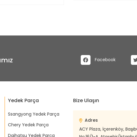
ımız
Facebook
Yedek Parça
Bize Ulaşın
Ssangyong Yedek Parça
Adres
Chery Yedek Parça
ACY Plaza, İçerenköy, Başı
Daihatsu Yedek Parça
No:16/1-A, Ataşehir/İstanbul