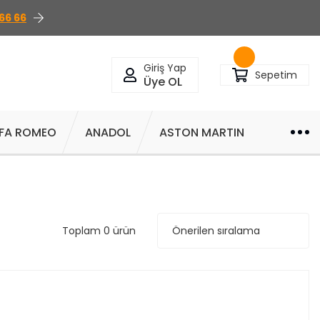
66 66
Giriş Yap
Sepetim
Üye OL
FA ROMEO
ANADOL
ASTON MARTIN
Toplam 0 ürün