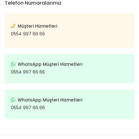
Telefon Numaralarımız
Punto
Vanette
Subap
Ş
Tr
Qubo
X-Trail
Subap İt
Müşteri Hizmetleri
Ön Ta
Xterra
Regata
Subap 
0554 997 66 66
Arka
Ritmo
Subap
Tamp
Scudo
Takım 
WhatsApp Müşteri Hizmetleri
Tam
Sedici
Te
0554 997 66 66
Co
T
Seicento
Em
Trige
Stilo
Ö
WhatsApp Müşteri Hizmetleri
Volant S
De
Strada
0554 997 66 66
Ya
Ar
Talento
De
Yağ Kart
Tempra
Ta
Ya