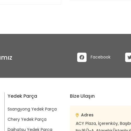
ımız
Facebook
Yedek Parça
Bize Ulaşın
Ssangyong Yedek Parça
Adres
Chery Yedek Parça
ACY Plaza, İçerenköy, Başı
Daihatsu Yedek Parça
No:16/1-A, Ataşehir/İstanbul