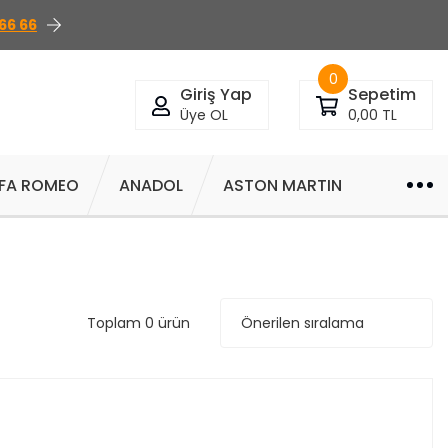
66 66
0
Giriş Yap
Sepetim
Üye OL
0,00 TL
FA ROMEO
ANADOL
ASTON MARTIN
Toplam 0 ürün