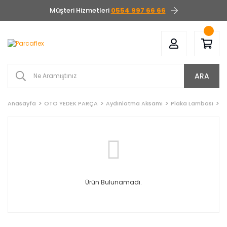
Müşteri Hizmetleri
0554 997 66 66
ARA
Anasayfa
OTO YEDEK PARÇA
Aydınlatma Aksamı
Plaka Lambası
L
Ürün Bulunamadı.