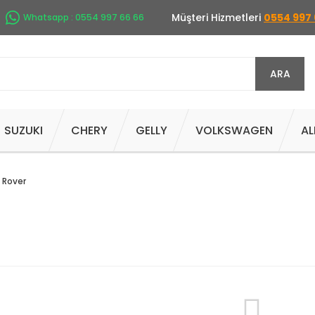
Müşteri Hizmetleri
0554 997 
Whatsapp : 0554 997 66 66
ARA
SUZUKI
CHERY
GELLY
VOLKSWAGEN
AL
 Rover