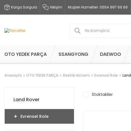
Kargo Sorgula
İletişim
Müşteri Hizmetleri :
0554 997 66 66
OTO YEDEK PARÇA
SSANGYONG
DAEWOO
Anasayfa
OTO YEDEK PARÇA
Elektrik Sistemi
Evrensel Role
Land
Stoktakiler
Land Rover
Evrensel Role