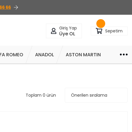
66 66
Giriş Yap
Sepetim
Üye OL
FA ROMEO
ANADOL
ASTON MARTIN
Toplam 0 ürün