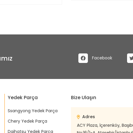
ımız
Facebook
Yedek Parça
Bize Ulaşın
Ssangyong Yedek Parça
Adres
Chery Yedek Parça
ACY Plaza, İçerenköy, Başı
Daihatsu Yedek Parça
No:16/1-A, Ataşehir/İstanbul