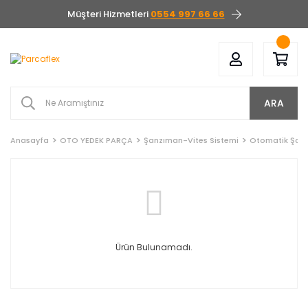
Müşteri Hizmetleri
0554 997 66 66
ARA
Anasayfa
OTO YEDEK PARÇA
Şanzıman-Vites Sistemi
Otomatik Şanzı
Ürün Bulunamadı.