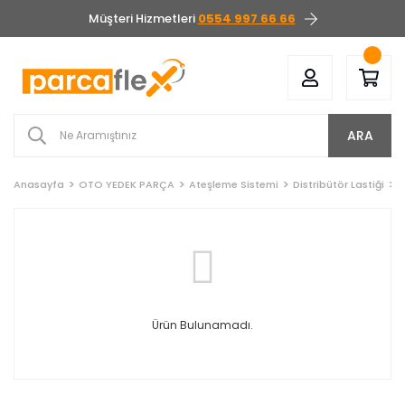
Müşteri Hizmetleri
0554 997 66 66
ARA
Anasayfa
OTO YEDEK PARÇA
Ateşleme Sistemi
Distribütör Lastiği
M
Ürün Bulunamadı.