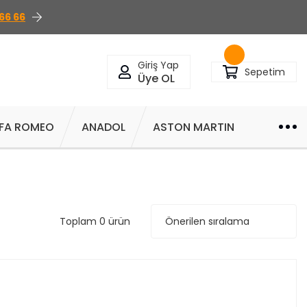
66 66
Giriş Yap
Sepetim
Üye OL
FA ROMEO
ANADOL
ASTON MARTIN
Toplam 0 ürün