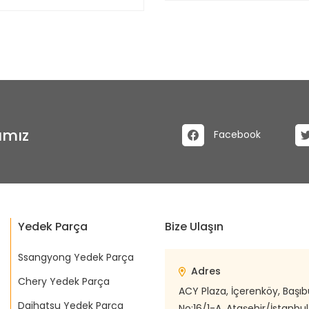
ımız
Facebook
Yedek Parça
Bize Ulaşın
Ssangyong Yedek Parça
Adres
Chery Yedek Parça
ACY Plaza, İçerenköy, Başı
Daihatsu Yedek Parça
No:16/1-A, Ataşehir/İstanbul