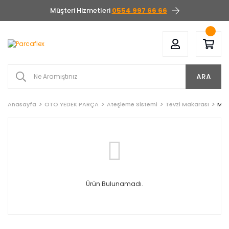
Müşteri Hizmetleri
0554 997 66 66
ARA
Anasayfa
OTO YEDEK PARÇA
Ateşleme Sistemi
Tevzi Makarası
Mit
Ürün Bulunamadı.