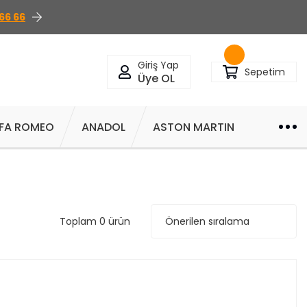
66 66
Giriş Yap
Sepetim
Üye OL
FA ROMEO
ANADOL
ASTON MARTIN
Toplam 0 ürün