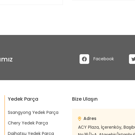
ımız
Facebook
Yedek Parça
Bize Ulaşın
Ssangyong Yedek Parça
Adres
Chery Yedek Parça
ACY Plaza, İçerenköy, Başı
Daihatsu Yedek Parça
No:16/1-A, Ataşehir/İstanbul