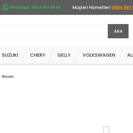
Müşteri Hizmetleri
0554 997 
Whatsapp : 0554 997 66 66
ARA
SUZUKI
CHERY
GELLY
VOLKSWAGEN
AL
Nissan