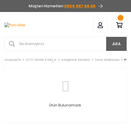
Müşteri Hizmetleri
0554 997 66 66
ARA
Anasayfa
OTO YEDEK PARÇA
Ateşleme Sistemi
Tevzi Makarası
Peu
Ürün Bulunamadı.