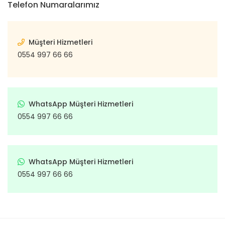
Telefon Numaralarımız
Punto
Vanette
Subap
Ş
Tr
Qubo
X-Trail
Subap İt
Müşteri Hizmetleri
Ön Ta
Xterra
Regata
Subap 
0554 997 66 66
Arka
Ritmo
Subap
Tamp
Scudo
Takım 
WhatsApp Müşteri Hizmetleri
Tam
Sedici
Te
0554 997 66 66
Co
T
Seicento
Em
Trige
Stilo
Ö
WhatsApp Müşteri Hizmetleri
Volant S
De
Strada
0554 997 66 66
Ya
Ar
Talento
De
Yağ Kart
Tempra
Ta
Ya