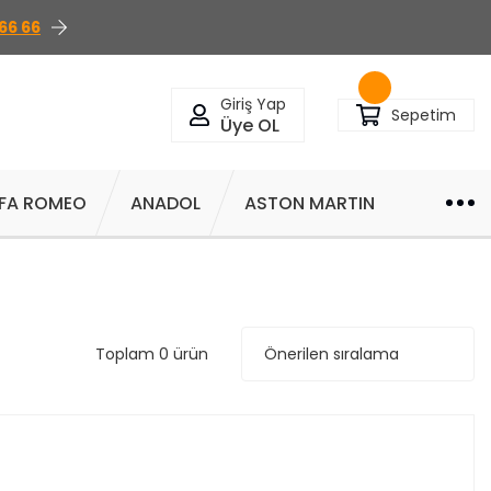
66 66
Giriş Yap
Sepetim
Üye OL
FA ROMEO
ANADOL
ASTON MARTIN
Toplam 0 ürün