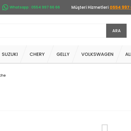
Müşteri Hizmetleri
0554 997 
Whatsapp : 0554 997 66 66
ARA
SUZUKI
CHERY
GELLY
VOLKSWAGEN
AL
che