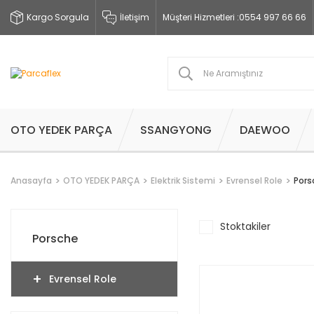
Kargo Sorgula
İletişim
Müşteri Hizmetleri :
0554 997 66 66
OTO YEDEK PARÇA
SSANGYONG
DAEWOO
Anasayfa
OTO YEDEK PARÇA
Elektrik Sistemi
Evrensel Role
Pors
Stoktakiler
Porsche
Evrensel Role