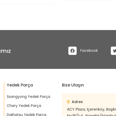
ımız
Facebook
Yedek Parça
Bize Ulaşın
Ssangyong Yedek Parça
Adres
Chery Yedek Parça
ACY Plaza, İçerenköy, Başı
Daihatsu Yedek Parça
No:16/1-A, Ataşehir/İstanbul