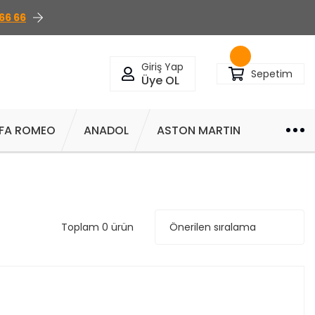
66 66
Giriş Yap
Sepetim
Üye OL
FA ROMEO
ANADOL
ASTON MARTIN
Toplam 0 ürün