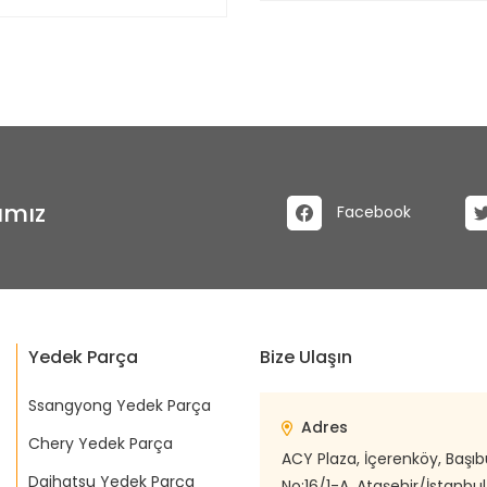
ımız
Facebook
Yedek Parça
Bize Ulaşın
Ssangyong Yedek Parça
Adres
Chery Yedek Parça
ACY Plaza, İçerenköy, Başı
Daihatsu Yedek Parça
No:16/1-A, Ataşehir/İstanbul