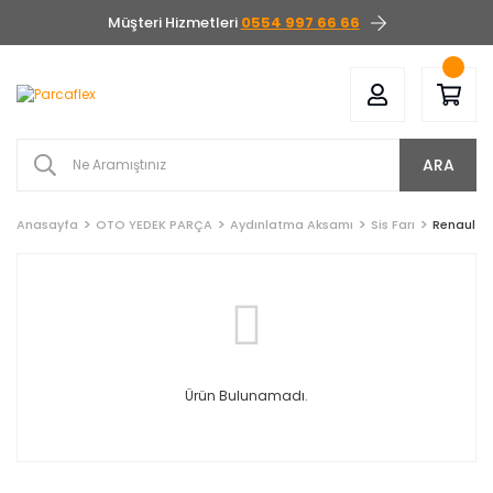
Müşteri Hizmetleri
0554 997 66 66
ARA
Anasayfa
OTO YEDEK PARÇA
Aydınlatma Aksamı
Sis Farı
Renault
Ürün Bulunamadı.