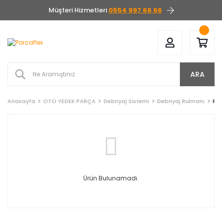
Müşteri Hizmetleri
0554 997 66 66
ARA
Anasayfa
OTO YEDEK PARÇA
Debriyaj Sistemi
Debriyaj Rulmanı
Ren
Ürün Bulunamadı.