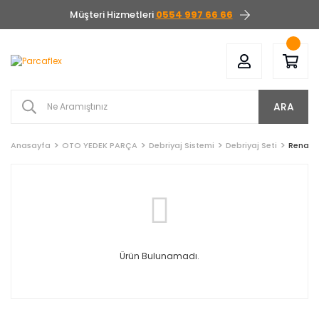
Müşteri Hizmetleri
0554 997 66 66
ARA
Anasayfa
OTO YEDEK PARÇA
Debriyaj Sistemi
Debriyaj Seti
Renault
Ürün Bulunamadı.