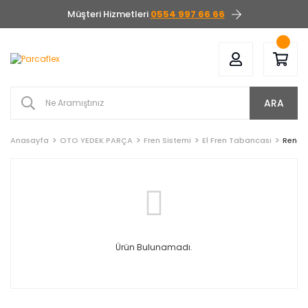
Müşteri Hizmetleri
0554 997 66 66
ARA
Anasayfa
OTO YEDEK PARÇA
Fren Sistemi
El Fren Tabancası
Renaul
Ürün Bulunamadı.