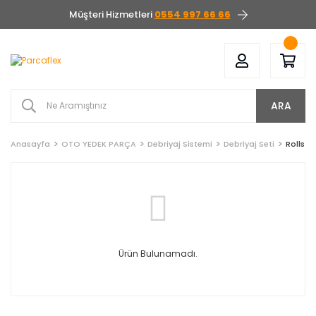
Müşteri Hizmetleri
0554 997 66 66
ARA
Anasayfa
OTO YEDEK PARÇA
Debriyaj Sistemi
Debriyaj Seti
Rolls R
Ürün Bulunamadı.